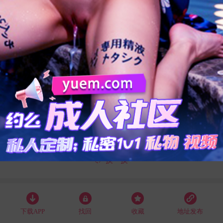
74
118
35
42
换一换
下载APP
找回
收藏
地址发布